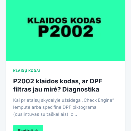
KLAIDŲ KODAI
P2002 klaidos kodas, ar DPF
filtras jau mirė? Diagnostika
Kai prietaisų skydelyje užsidega „Check Engine“
lemputė arba specifinė DPF piktograma
(duslintuvas su taškeliais), o…
Skaityti →