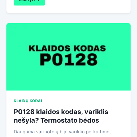
KLAIDŲ KODAI
P0128 klaidos kodas, variklis
nešyla? Termostato bėdos
Dauguma vairuotojų bijo variklio perkaitimo,