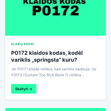
KLAIDŲ KODAI
P0172 klaidos kodas, kodėl
variklis „springsta“ kuru?
Jei P0171 klaida reiškia, kad variklis badauja, tai
P0172 (System Too Rich Bank 1) reiškia…
Skaityti →