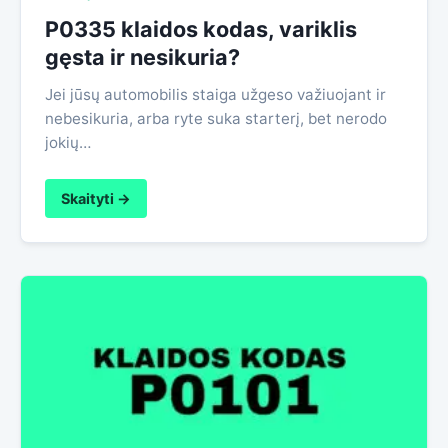
P0335 klaidos kodas, variklis
gęsta ir nesikuria?
Jei jūsų automobilis staiga užgeso važiuojant ir
nebesikuria, arba ryte suka starterį, bet nerodo
jokių…
Skaityti →