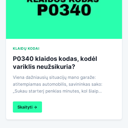
KLAIDŲ KODAI
P0340 klaidos kodas, kodėl
variklis neužsikuria?
Viena dažniausių situacijų mano garaže:
atitempiamas automobilis, savininkas sako:
„Sukau starterį penkias minutes, kol šiaip…
Skaityti →