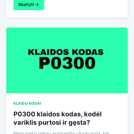
Skaityti →
KLAIDŲ KODAI
P0300 klaidos kodas, kodėl
variklis purtosi ir gęsta?
Nėra nieko labiau erzinančio už situaciją, kai