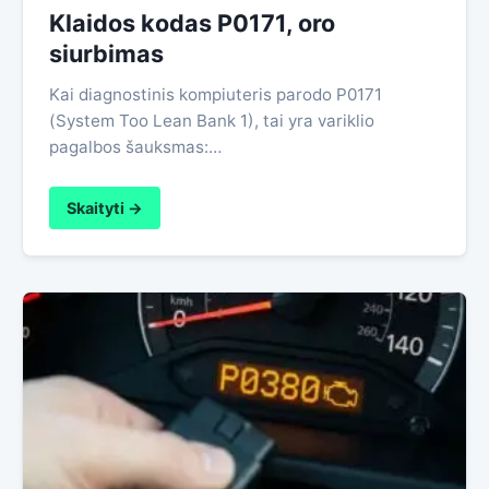
Klaidos kodas P0171, oro
siurbimas
Kai diagnostinis kompiuteris parodo P0171
(System Too Lean Bank 1), tai yra variklio
pagalbos šauksmas:…
Skaityti →