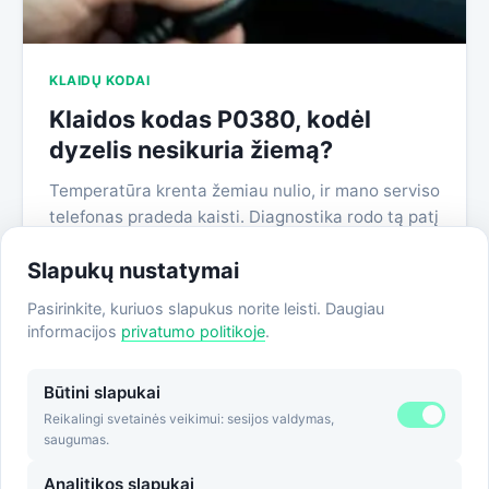
KLAIDŲ KODAI
Klaidos kodas P0380, kodėl
dyzelis nesikuria žiemą?
Temperatūra krenta žemiau nulio, ir mano serviso
telefonas pradeda kaisti. Diagnostika rodo tą patį
vaizdą:…
Slapukų nustatymai
Skaityti →
Pasirinkite, kuriuos slapukus norite leisti. Daugiau
informacijos
privatumo politikoje
.
Būtini slapukai
1
2
Kitas
Įrašų
Reikalingi svetainės veikimui: sesijos valdymas,
saugumas.
puslapiavimas
Analitikos slapukai