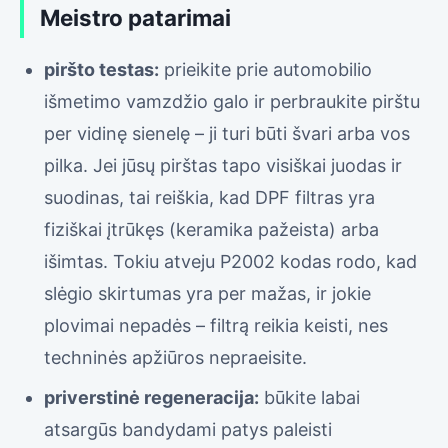
Meistro patarimai
piršto testas:
prieikite prie automobilio
išmetimo vamzdžio galo ir perbraukite pirštu
per vidinę sienelę – ji turi būti švari arba vos
pilka. Jei jūsų pirštas tapo visiškai juodas ir
suodinas, tai reiškia, kad DPF filtras yra
fiziškai įtrūkęs (keramika pažeista) arba
išimtas. Tokiu atveju P2002 kodas rodo, kad
slėgio skirtumas yra per mažas, ir jokie
plovimai nepadės – filtrą reikia keisti, nes
techninės apžiūros nepraeisite.
priverstinė regeneracija:
būkite labai
atsargūs bandydami patys paleisti