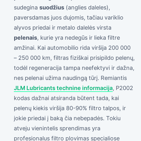
sudegina
suodžius
(anglies daleles),
paversdamas juos dujomis, tačiau variklio
alyvos priedai ir metalo dalelės virsta
pelenais
, kurie yra nedegūs ir lieka filtre
amžinai. Kai automobilio rida viršija 200 000
– 250 000 km, filtras fiziškai prisipildo pelenų,
todėl regeneracija tampa neefektyvi ir dažna,
nes pelenai užima naudingą tūrį. Remiantis
JLM Lubricants technine informacija
, P2002
kodas dažnai atsiranda būtent tada, kai
pelenų kiekis viršija 80-90% filtro talpos, ir
jokie priedai į baką čia nebepadės. Tokiu
atveju vienintelis sprendimas yra
profesionalus filtro plovimas specialiose