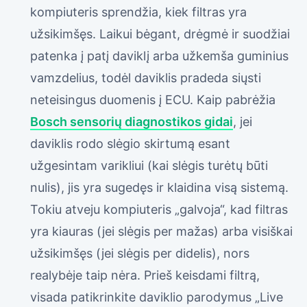
kompiuteris sprendžia, kiek filtras yra
užsikimšęs. Laikui bėgant, drėgmė ir suodžiai
patenka į patį daviklį arba užkemša guminius
vamzdelius, todėl daviklis pradeda siųsti
neteisingus duomenis į ECU. Kaip pabrėžia
Bosch sensorių diagnostikos gidai
, jei
daviklis rodo slėgio skirtumą esant
užgesintam varikliui (kai slėgis turėtų būti
nulis), jis yra sugedęs ir klaidina visą sistemą.
Tokiu atveju kompiuteris „galvoja“, kad filtras
yra kiauras (jei slėgis per mažas) arba visiškai
užsikimšęs (jei slėgis per didelis), nors
realybėje taip nėra. Prieš keisdami filtrą,
visada patikrinkite daviklio parodymus „Live