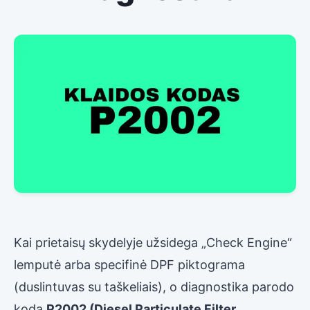
Kai prietaisų skydelyje užsidega „Check Engine“
lemputė arba specifinė DPF piktograma
(duslintuvas su taškeliais), o diagnostika parodo
kodą
P2002 (Diesel Particulate Filter