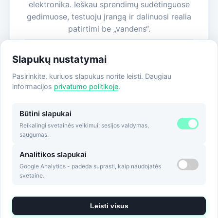
elektronika. Ieškau sprendimų sudėtinguose
gedimuose, testuoju įrangą ir dalinuosi realia
patirtimi be „vandens“.
Visi straipsniai
Slapukų nustatymai
Apie autorių
Pasirinkite, kuriuos slapukus norite leisti. Daugiau
informacijos
privatumo politikoje
.
Būtini slapukai
Reikalingi svetainės veikimui: sesijos valdymas,
saugumas.
Analitikos slapukai
Google Analytics - padeda suprasti, kaip naudojatės
svetaine.
© 2026 automobiliodiagnostika.lt |
Privatumo politika
Leisti visus
patarimai iš praktikos, sprendimo būdai kaip susitaisyti pačiam,
klaidų kodai ir kita naudinga informacija.