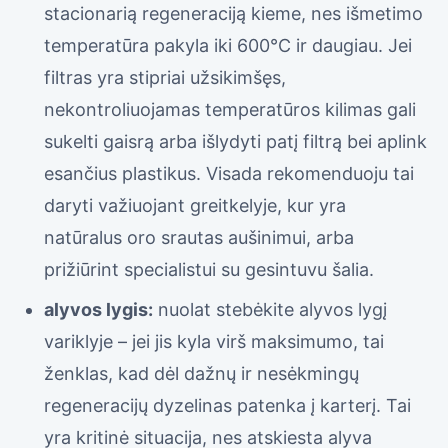
stacionarią regeneraciją kieme, nes išmetimo
temperatūra pakyla iki 600°C ir daugiau. Jei
filtras yra stipriai užsikimšęs,
nekontroliuojamas temperatūros kilimas gali
sukelti gaisrą arba išlydyti patį filtrą bei aplink
esančius plastikus. Visada rekomenduoju tai
daryti važiuojant greitkelyje, kur yra
natūralus oro srautas aušinimui, arba
prižiūrint specialistui su gesintuvu šalia.
alyvos lygis:
nuolat stebėkite alyvos lygį
variklyje – jei jis kyla virš maksimumo, tai
ženklas, kad dėl dažnų ir nesėkmingų
regeneracijų dyzelinas patenka į karterį. Tai
yra kritinė situacija, nes atskiesta alyva