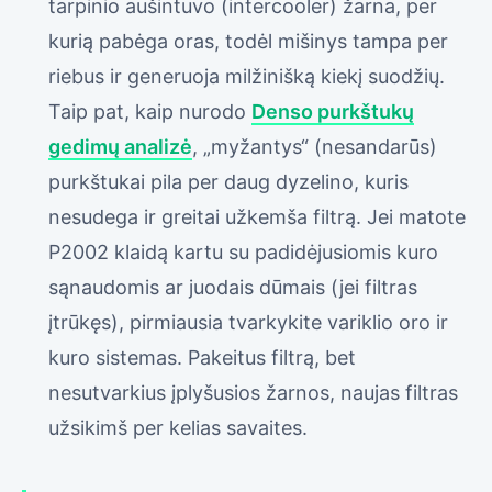
tarpinio aušintuvo (intercooler) žarna, per
kurią pabėga oras, todėl mišinys tampa per
riebus ir generuoja milžinišką kiekį suodžių.
Taip pat, kaip nurodo
Denso purkštukų
gedimų analizė
, „myžantys“ (nesandarūs)
purkštukai pila per daug dyzelino, kuris
nesudega ir greitai užkemša filtrą. Jei matote
P2002 klaidą kartu su padidėjusiomis kuro
sąnaudomis ar juodais dūmais (jei filtras
įtrūkęs), pirmiausia tvarkykite variklio oro ir
kuro sistemas. Pakeitus filtrą, bet
nesutvarkius įplyšusios žarnos, naujas filtras
užsikimš per kelias savaites.