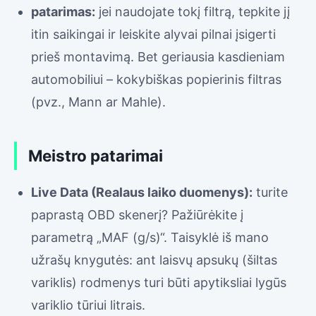
patarimas:
jei naudojate tokį filtrą, tepkite jį
itin saikingai ir leiskite alyvai pilnai įsigerti
prieš montavimą. Bet geriausia kasdieniam
automobiliui – kokybiškas popierinis filtras
(pvz., Mann ar Mahle).
Meistro patarimai
Live Data (Realaus laiko duomenys):
turite
paprastą OBD skenerį? Pažiūrėkite į
parametrą „MAF (g/s)“. Taisyklė iš mano
užrašų knygutės: ant laisvų apsukų (šiltas
variklis) rodmenys turi būti apytiksliai lygūs
variklio tūriui litrais.