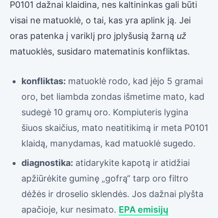
P0101 dažnai klaidina, nes kaltininkas gali būti
visai ne matuoklė, o tai, kas yra aplink ją. Jei
oras patenka į variklį pro įplyšusią žarną
už
matuoklės, susidaro matematinis konfliktas.
konfliktas:
matuoklė rodo, kad įėjo 5 gramai
oro, bet liambda zondas išmetime mato, kad
sudegė 10 gramų oro. Kompiuteris lygina
šiuos skaičius, mato neatitikimą ir meta P0101
klaidą, manydamas, kad matuoklė sugedo.
diagnostika:
atidarykite kapotą ir atidžiai
apžiūrėkite guminę „gofrą“ tarp oro filtro
dėžės ir droselio sklendės. Jos dažnai plyšta
apačioje, kur nesimato.
EPA emisijų