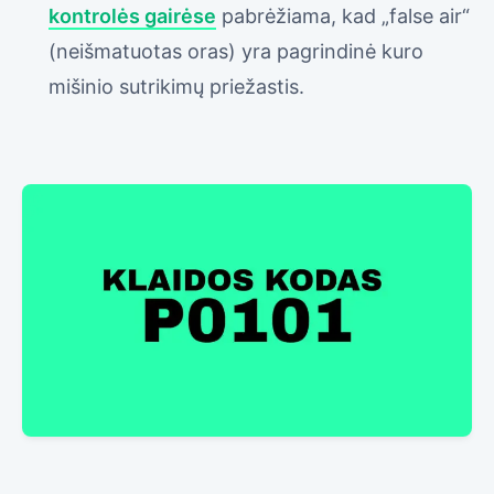
kontrolės gairėse
pabrėžiama, kad „false air“
(neišmatuotas oras) yra pagrindinė kuro
mišinio sutrikimų priežastis.