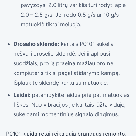
pavyzdys: 2.0 litrų variklis turi rodyti apie
2.0 – 2.5 g/s. Jei rodo 0.5 g/s ar 10 g/s –
matuoklė tikrai meluoja.
Droselio sklendė:
kartais P0101 sukelia
nešvari droselio sklendė. Jei ji aplipusi
suodžiais, pro ją praeina mažiau oro nei
kompiuteris tikisi pagal atidarymo kampą.
Išplaukite sklendę kartu su matuokle.
Laidai:
patampykite laidus prie pat matuoklės
fiškės. Nuo vibracijos jie kartais lūžta viduje,
sukeldami momentinius signalo dingimus.
P0101 klaida retai reikalauja brangaus remonto.