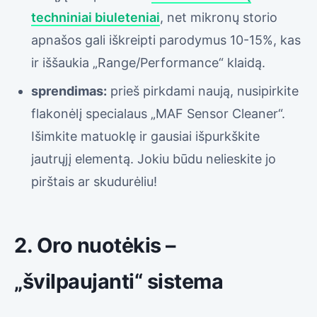
techniniai biuleteniai
, net mikronų storio
apnašos gali iškreipti parodymus 10-15%, kas
ir iššaukia „Range/Performance“ klaidą.
sprendimas:
prieš pirkdami naują, nusipirkite
flakonėlį specialaus „MAF Sensor Cleaner“.
Išimkite matuoklę ir gausiai išpurkškite
jautrųjį elementą. Jokiu būdu nelieskite jo
pirštais ar skudurėliu!
2. Oro nuotėkis –
„švilpaujanti“ sistema