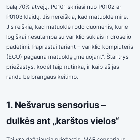
balą 70% atvejų. P0101 skiriasi nuo P0102 ar
P0103 klaidų. Jis nereiškia, kad matuoklė mirė.
Jis reiškia, kad matuoklė rodo duomenis, kurie
logiškai nesutampa su variklio sūkiais ir droselio
padėtimi. Paprastai tariant – variklio kompiuteris
(ECU) pagauna matuoklę „meluojant“. Štai trys
priežastys, kodėl taip nutinka, ir kaip aš jas
randu be brangaus keitimo.
1. Nešvarus sensorius –
dulkės ant „karštos vielos“
Tai yra dažniausia priežastis. MAF sensoriaus