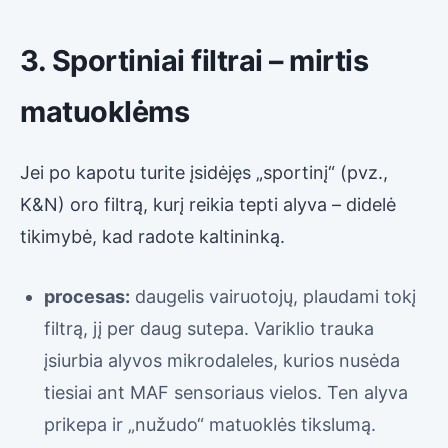
3. Sportiniai filtrai – mirtis
matuoklėms
Jei po kapotu turite įsidėjęs „sportinį“ (pvz.,
K&N) oro filtrą, kurį reikia tepti alyva – didelė
tikimybė, kad radote kaltininką.
procesas:
daugelis vairuotojų, plaudami tokį
filtrą, jį per daug sutepa. Variklio trauka
įsiurbia alyvos mikrodaleles, kurios nusėda
tiesiai ant MAF sensoriaus vielos. Ten alyva
prikepa ir „nužudo“ matuoklės tikslumą.