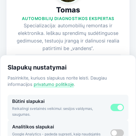
Tomas
AUTOMOBILIŲ DIAGNOSTIKOS EKSPERTAS
Specializacija: automobilių remontas ir
elektronika. Ieškau sprendimų sudėtinguose
gedimuose, testuoju įrangą ir dalinuosi realia
patirtimi be „vandens“.
Visi straipsniai
Slapukų nustatymai
Apie autorių
Pasirinkite, kuriuos slapukus norite leisti. Daugiau
informacijos
privatumo politikoje
.
Būtini slapukai
Reikalingi svetainės veikimui: sesijos valdymas,
saugumas.
Analitikos slapukai
Google Analytics - padeda suprasti, kaip naudojatės