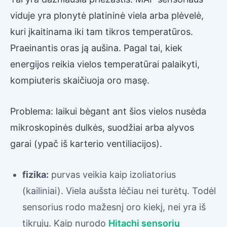
viduje yra plonytė platininė viela arba plėvelė,
kuri įkaitinama iki tam tikros temperatūros.
Praeinantis oras ją aušina. Pagal tai, kiek
energijos reikia vielos temperatūrai palaikyti,
kompiuteris skaičiuoja oro masę.
Problema: laikui bėgant ant šios vielos nusėda
mikroskopinės dulkės, suodžiai arba alyvos
garai (ypač iš karterio ventiliacijos).
fizika:
purvas veikia kaip izoliatorius
(kailiniai). Viela aušsta lėčiau nei turėtų. Todėl
sensorius rodo mažesnį oro kiekį, nei yra iš
tikrųjų. Kaip nurodo
Hitachi sensorių