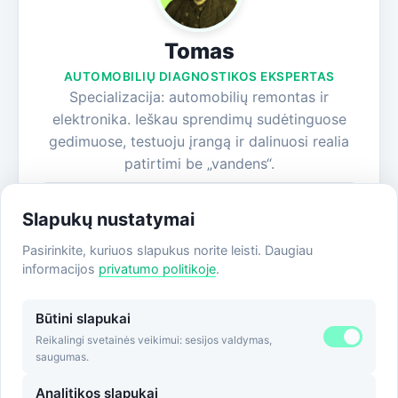
Tomas
AUTOMOBILIŲ DIAGNOSTIKOS EKSPERTAS
Specializacija: automobilių remontas ir
elektronika. Ieškau sprendimų sudėtinguose
gedimuose, testuoju įrangą ir dalinuosi realia
patirtimi be „vandens“.
Visi straipsniai
Slapukų nustatymai
Apie autorių
Pasirinkite, kuriuos slapukus norite leisti. Daugiau
informacijos
privatumo politikoje
.
Būtini slapukai
Reikalingi svetainės veikimui: sesijos valdymas,
saugumas.
Analitikos slapukai