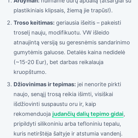
Ardyman:
nuimame durų apdailą (atsargiai su
plastikiniais klipsais, žiemą jie trapūs!).
Troso keitimas:
geriausia išeitis – pakeisti
troselį nauju, modifikuotu. VW išleido
atnaujintą versiją su geresnėmis sandarinimo
gumytėmis galuose. Detalės kaina nedidelė
(~15-20 Eur), bet darbas reikalauja
kruopštumo.
Džiovinimas ir tepimas:
jei nenorite pirkti
naujo, senąjį trosą reikia išimti, visiškai
išdžiovinti suspaustu oru ir, kaip
rekomenduoja
judančių dalių tepimo gidai
,
pripildyti silikoniniu arba tefloniniu tepalu,
kuris netirštėja šaltyje ir atstumia vandenį.