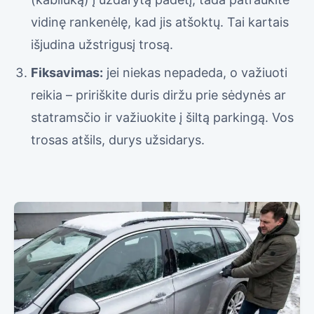
vidinę rankenėlę, kad jis atšoktų. Tai kartais
išjudina užstrigusį trosą.
Fiksavimas:
jei niekas nepadeda, o važiuoti
reikia – pririškite duris diržu prie sėdynės ar
statramsčio ir važiuokite į šiltą parkingą. Vos
trosas atšils, durys užsidarys.