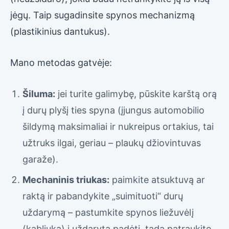
jėgų. Taip sugadinsite spynos mechanizmą
(plastikinius dantukus).
Mano metodas gatvėje:
Šiluma:
jei turite galimybę, pūskite karštą orą
į durų plyšį ties spyna (įjungus automobilio
šildymą maksimaliai ir nukreipus ortakius, tai
užtruks ilgai, geriau – plaukų džiovintuvas
garaže).
Mechaninis triukas:
paimkite atsuktuvą ar
raktą ir pabandykite „suimituoti“ durų
uždarymą – pastumkite spynos liežuvėlį
(kabliuką) į uždarytą padėtį, tada patraukite