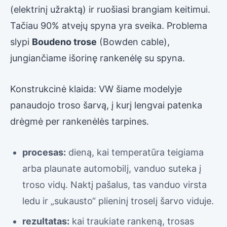
(elektrinį užraktą) ir ruošiasi brangiam keitimui.
Tačiau 90% atvejų spyna yra sveika. Problema
slypi
Boudeno trose
(Bowden cable),
jungiančiame išorinę rankenėlę su spyna.
Konstrukcinė klaida: VW šiame modelyje
panaudojo troso šarvą, į kurį lengvai patenka
drėgmė per rankenėlės tarpines.
procesas:
dieną, kai temperatūra teigiama
arba plaunate automobilį, vanduo suteka į
troso vidų. Naktį pašalus, tas vanduo virsta
ledu ir „sukausto“ plieninį troselį šarvo viduje.
rezultatas:
kai traukiate rankeną, trosas