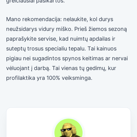
greičiausiai pasikartos.
Mano rekomendacija: nelaukite, kol durys
neužsidarys vidury miško. Prieš žiemos sezoną
paprašykite servise, kad nuimtų apdailas ir
suteptų trosus specialiu tepalu. Tai kainuos
pigiau nei sugadintos spynos keitimas ar nervai
vėluojant į darbą. Tai vienas tų gedimų, kur
profilaktika yra 100% veiksminga.