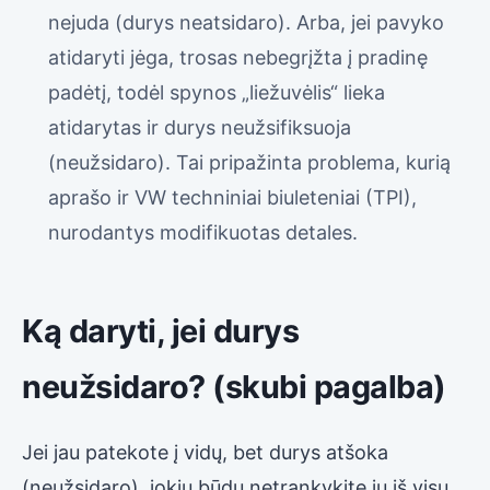
nejuda (durys neatsidaro). Arba, jei pavyko
atidaryti jėga, trosas nebegrįžta į pradinę
padėtį, todėl spynos „liežuvėlis“ lieka
atidarytas ir durys neužsifiksuoja
(neužsidaro). Tai pripažinta problema, kurią
aprašo ir VW techniniai biuleteniai (TPI),
nurodantys modifikuotas detales.
Ką daryti, jei durys
neužsidaro? (skubi pagalba)
Jei jau patekote į vidų, bet durys atšoka
(neužsidaro), jokiu būdu netrankykite jų iš visų