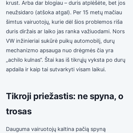
krust. Arba dar blogiau – duris atplėšėte, bet jos
neužsidaro (atšoka atgal). Per 15 metų mačiau
šimtus vairuotojų, kurie dėl šios problemos riša
duris diržais ar laiko jas ranka važiuodami. Nors
VW inžinieriai sukūrė puikų automobilį, durų
mechanizmo apsauga nuo drėgmės čia yra
„achilo kulnas“. Štai kas iš tikrųjų vyksta po durų
apdaila ir kaip tai sutvarkyti visam laikui.
Tikroji priežastis: ne spyna, o
trosas
Dauguma vairuotojų kaltina pačią spyną