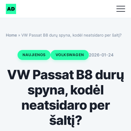
Home
»
VW Passat B8 durų spyna, kodėl neatsidaro per šaltį?
2026-01-24
NAUJIENOS
VOLKSWAGEN
VW Passat B8 durų
spyna, kodėl
neatsidaro per
šaltį?