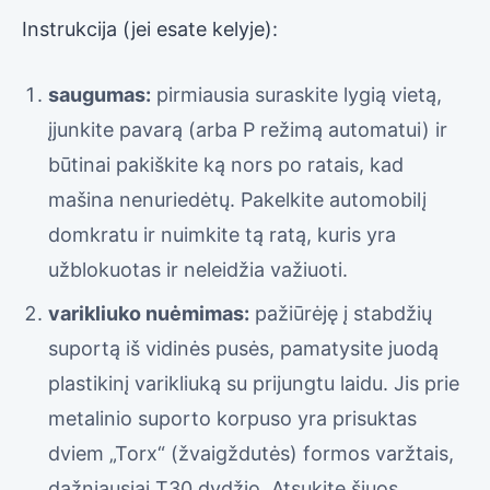
Instrukcija (jei esate kelyje):
saugumas:
pirmiausia suraskite lygią vietą,
įjunkite pavarą (arba P režimą automatui) ir
būtinai pakiškite ką nors po ratais, kad
mašina nenuriedėtų. Pakelkite automobilį
domkratu ir nuimkite tą ratą, kuris yra
užblokuotas ir neleidžia važiuoti.
varikliuko nuėmimas:
pažiūrėję į stabdžių
suportą iš vidinės pusės, pamatysite juodą
plastikinį varikliuką su prijungtu laidu. Jis prie
metalinio suporto korpuso yra prisuktas
dviem „Torx“ (žvaigždutės) formos varžtais,
dažniausiai T30 dydžio. Atsukite šiuos