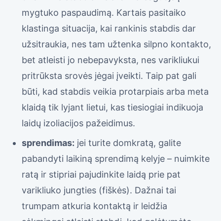
mygtuko paspaudimą. Kartais pasitaiko
klastinga situacija, kai rankinis stabdis dar
užsitraukia, nes tam užtenka silpno kontakto,
bet atleisti jo nebepavyksta, nes varikliukui
pritrūksta srovės jėgai įveikti. Taip pat gali
būti, kad stabdis veikia protarpiais arba meta
klaidą tik lyjant lietui, kas tiesiogiai indikuoja
laidų izoliacijos pažeidimus.
sprendimas:
jei turite domkratą, galite
pabandyti laikiną sprendimą kelyje – nuimkite
ratą ir stipriai pajudinkite laidą prie pat
varikliuko jungties (fiškės). Dažnai tai
trumpam atkuria kontaktą ir leidžia