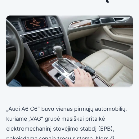
„Audi A6 C6“ buvo vienas pirmųjų automobilių,
kuriame „VAG“ grupė masiškai pritaikė
elektromechaninį stovėjimo stabdį (EPB),
pakeisdama senąją trosų sistemą. Nors ši