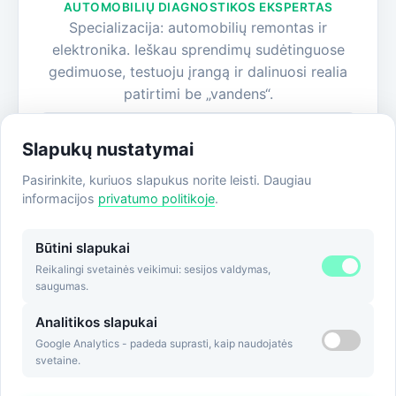
AUTOMOBILIŲ DIAGNOSTIKOS EKSPERTAS
Specializacija: automobilių remontas ir
elektronika. Ieškau sprendimų sudėtinguose
gedimuose, testuoju įrangą ir dalinuosi realia
patirtimi be „vandens“.
Visi straipsniai
Slapukų nustatymai
Apie autorių
Pasirinkite, kuriuos slapukus norite leisti. Daugiau
informacijos
privatumo politikoje
.
Būtini slapukai
Reikalingi svetainės veikimui: sesijos valdymas,
saugumas.
Analitikos slapukai
Google Analytics - padeda suprasti, kaip naudojatės
svetaine.
© 2026 automobiliodiagnostika.lt |
Privatumo politika