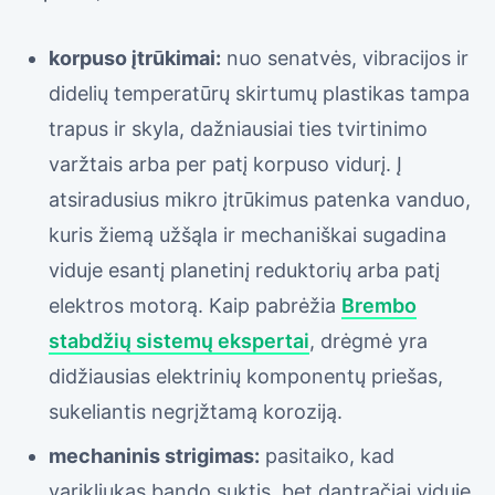
korpuso įtrūkimai:
nuo senatvės, vibracijos ir
didelių temperatūrų skirtumų plastikas tampa
trapus ir skyla, dažniausiai ties tvirtinimo
varžtais arba per patį korpuso vidurį. Į
atsiradusius mikro įtrūkimus patenka vanduo,
kuris žiemą užšąla ir mechaniškai sugadina
viduje esantį planetinį reduktorių arba patį
elektros motorą. Kaip pabrėžia
Brembo
stabdžių sistemų ekspertai
, drėgmė yra
didžiausias elektrinių komponentų priešas,
sukeliantis negrįžtamą koroziją.
mechaninis strigimas:
pasitaiko, kad
varikliukas bando suktis, bet dantračiai viduje