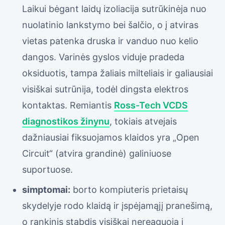
Laikui bėgant laidų izoliacija sutrūkinėja nuo
nuolatinio lankstymo bei šalčio, o į atviras
vietas patenka druska ir vanduo nuo kelio
dangos. Varinės gyslos viduje pradeda
oksiduotis, tampa žaliais milteliais ir galiausiai
visiškai sutrūnija, todėl dingsta elektros
kontaktas. Remiantis
Ross-Tech VCDS
diagnostikos žinynu
, tokiais atvejais
dažniausiai fiksuojamos klaidos yra „Open
Circuit“ (atvira grandinė) galiniuose
suportuose.
simptomai:
borto kompiuteris prietaisų
skydelyje rodo klaidą ir įspėjamąjį pranešimą,
o rankinis stabdis visiškai nereaguoja į