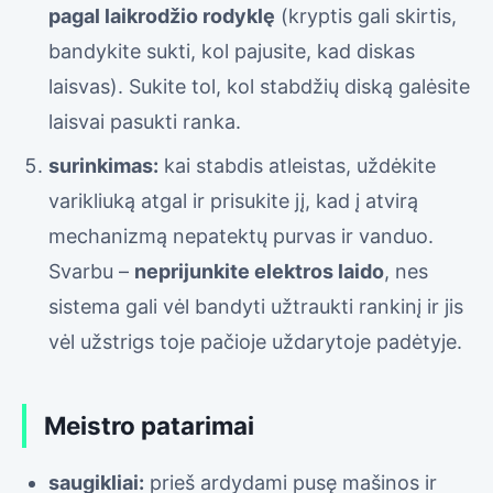
pagal laikrodžio rodyklę
(kryptis gali skirtis,
bandykite sukti, kol pajusite, kad diskas
laisvas). Sukite tol, kol stabdžių diską galėsite
laisvai pasukti ranka.
surinkimas:
kai stabdis atleistas, uždėkite
varikliuką atgal ir prisukite jį, kad į atvirą
mechanizmą nepatektų purvas ir vanduo.
Svarbu –
neprijunkite elektros laido
, nes
sistema gali vėl bandyti užtraukti rankinį ir jis
vėl užstrigs toje pačioje uždarytoje padėtyje.
Meistro patarimai
saugikliai:
prieš ardydami pusę mašinos ir