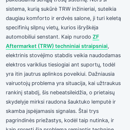
sistema, kurią sukūrė TRW inžinieriai, suteikia
daugiau komforto ir erdvės salone, ji turi keletą
specifinių silpnų vietų, kurios išryškėja
automobiliui senstant. Kaip nurodo
ZF
Aftermarket (TRW) techniniai straipsniai
,
elektrinis stovėjimo stabdis veikia naudodamas
elektros variklius tiesiogiai ant suportų, todėl
yra itin jautrus aplinkos poveikiui. Dažniausia
vairuotojų problema yra situacija, kai užtraukus
rankinį stabdį, šis nebeatsileidžia, o prietaisų
skydelyje mirksi raudona šauktuko lemputė ir
skamba įspėjamasis signalas. Štai trys
pagrindinės priežastys, kodėl taip nutinka, ir
kaip spręsti šią problemą remiantis technine