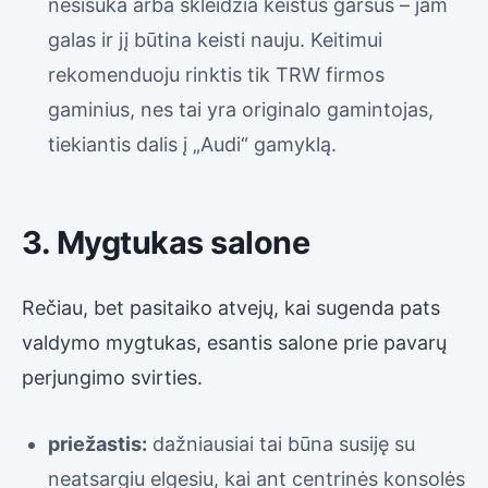
nesisuka arba skleidžia keistus garsus – jam
galas ir jį būtina keisti nauju. Keitimui
rekomenduoju rinktis tik TRW firmos
gaminius, nes tai yra originalo gamintojas,
tiekiantis dalis į „Audi“ gamyklą.
3. Mygtukas salone
Rečiau, bet pasitaiko atvejų, kai sugenda pats
valdymo mygtukas, esantis salone prie pavarų
perjungimo svirties.
priežastis:
dažniausiai tai būna susiję su
neatsargiu elgesiu, kai ant centrinės konsolės