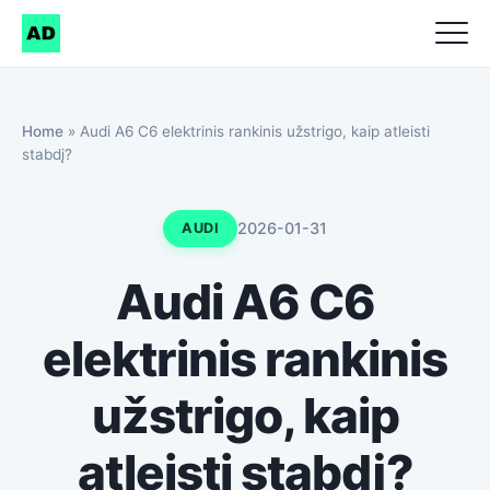
Home
»
Audi A6 C6 elektrinis rankinis užstrigo, kaip atleisti
stabdį?
2026-01-31
AUDI
Audi A6 C6
elektrinis rankinis
užstrigo, kaip
atleisti stabdį?