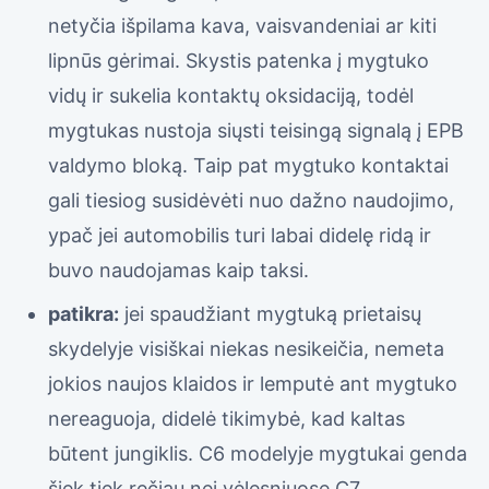
netyčia išpilama kava, vaisvandeniai ar kiti
lipnūs gėrimai. Skystis patenka į mygtuko
vidų ir sukelia kontaktų oksidaciją, todėl
mygtukas nustoja siųsti teisingą signalą į EPB
valdymo bloką. Taip pat mygtuko kontaktai
gali tiesiog susidėvėti nuo dažno naudojimo,
ypač jei automobilis turi labai didelę ridą ir
buvo naudojamas kaip taksi.
patikra:
jei spaudžiant mygtuką prietaisų
skydelyje visiškai niekas nesikeičia, nemeta
jokios naujos klaidos ir lemputė ant mygtuko
nereaguoja, didelė tikimybė, kad kaltas
būtent jungiklis. C6 modelyje mygtukai genda
šiek tiek rečiau nei vėlesniuose C7