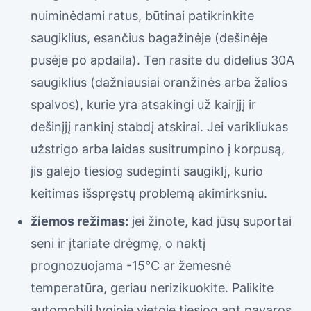
nuiminėdami ratus, būtinai patikrinkite
saugiklius, esančius bagažinėje (dešinėje
pusėje po apdaila). Ten rasite du didelius 30A
saugiklius (dažniausiai oranžinės arba žalios
spalvos), kurie yra atsakingi už kairįjį ir
dešinįjį rankinį stabdį atskirai. Jei varikliukas
užstrigo arba laidas susitrumpino į korpusą,
jis galėjo tiesiog sudeginti saugiklį, kurio
keitimas išspręstų problemą akimirksniu.
žiemos režimas:
jei žinote, kad jūsų suportai
seni ir įtariate drėgmę, o naktį
prognozuojama -15°C ar žemesnė
temperatūra, geriau nerizikuokite. Palikite
automobilį lygioje vietoje tiesiog ant pavaros