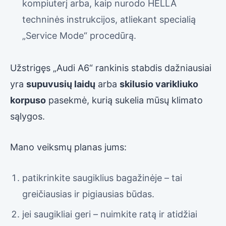
kompiuterį arba, kaip nurodo HELLA
techninės instrukcijos, atliekant specialią
„Service Mode“ procedūrą.
Užstrigęs „Audi A6“ rankinis stabdis dažniausiai
yra
supuvusių laidų
arba
skilusio varikliuko
korpuso
pasekmė, kurią sukelia mūsų klimato
sąlygos.
Mano veiksmų planas jums:
patikrinkite saugiklius bagažinėje – tai
greičiausias ir pigiausias būdas.
jei saugikliai geri – nuimkite ratą ir atidžiai