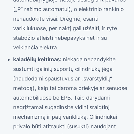
(„P“ režimo automatui), o elektrinio rankinio
nenaudokite visai. Drėgmė, esanti
varikliukuose, per naktį gali užšalti, ir ryte
stabdžio atleisti nebepavyks net ir su
veikiančia elektra.
kaladėlių keitimas:
niekada nebandykite
sustumti galinių suportų cilindriukų jėga
(naudodami spaustuvus ar „svarstyklių“
metodą), kaip tai daroma priekyje ar senuose
automobiliuose be EPB. Taip darydami
negrįžtamai sugadinsite vidinį sraigtinį
mechanizmą ir patį varikliuką. Cilindriukai
privalo būti atitraukti (susukti) naudojant