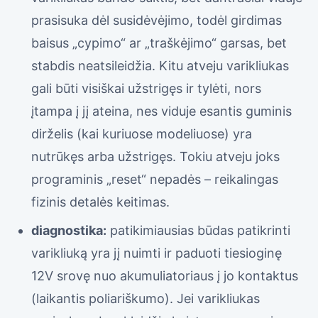
prasisuka dėl susidėvėjimo, todėl girdimas
baisus „cypimo“ ar „traškėjimo“ garsas, bet
stabdis neatsileidžia. Kitu atveju varikliukas
gali būti visiškai užstrigęs ir tylėti, nors
įtampa į jį ateina, nes viduje esantis guminis
dirželis (kai kuriuose modeliuose) yra
nutrūkęs arba užstrigęs. Tokiu atveju joks
programinis „reset“ nepadės – reikalingas
fizinis detalės keitimas.
diagnostika:
patikimiausias būdas patikrinti
varikliuką yra jį nuimti ir paduoti tiesioginę
12V srovę nuo akumuliatoriaus į jo kontaktus
(laikantis poliariškumo). Jei varikliukas