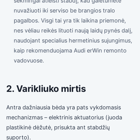
sėkmingai atleisti stabdį, kad galėtumėte
nuvažiuoti iki serviso be brangios tralo
pagalbos. Visgi tai yra tik laikina priemonė,
nes vėliau reikės lituoti naują laidų pynės dalį,
naudojant specialius hermetinius sujungimus,
kaip rekomenduojama Audi erWin remonto
vadovuose.
2. Varikliuko mirtis
Antra dažniausia bėda yra pats vykdomasis
mechanizmas – elektrinis aktuatorius (juoda
plastikinė dėžutė, prisukta ant stabdžių
suporto).