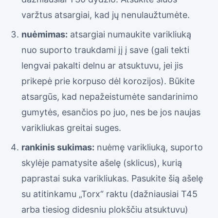
varžtus atsargiai, kad jų nenulaužtumėte.
nuėmimas:
atsargiai numaukite varikliuką
nuo suporto traukdami jį į save (gali tekti
lengvai pakalti delnu ar atsuktuvu, jei jis
prikepė prie korpuso dėl korozijos). Būkite
atsargūs, kad nepažeistumėte sandarinimo
gumytės, esančios po juo, nes be jos naujas
varikliukas greitai suges.
rankinis sukimas:
nuėmę varikliuką, suporto
skylėje pamatysite ašelę (sklicus), kurią
paprastai suka varikliukas. Pasukite šią ašelę
su atitinkamu „Torx“ raktu (dažniausiai T45
arba tiesiog didesniu plokščiu atsuktuvu)