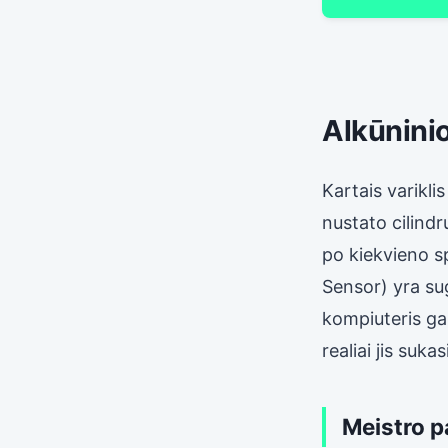
Alkūninio
Kartais varikli
nustato cilind
po kiekvieno s
Sensor) yra sug
kompiuteris gau
realiai jis sukas
Meistro p