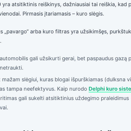
ra atsitiktinis reiškinys, dažniausiai tai reiškia, kad 
 vienodai. Pirmasis įtariamasis – kuro slėgis.
ys „pavargo“ arba kuro filtras yra užsikimšęs, purkšt
.
automobilis gali užsikurti gerai, bet paspaudus gazą
 netraukti.
 mažam slėgiui, kuras blogai išpurškiamas (dulksna vir
as tampa neefektyvus. Kaip nurodo
Delphi kuro sist
ritimas gali sukelti atsitiktinius uždegimo praleidimus 
vai.