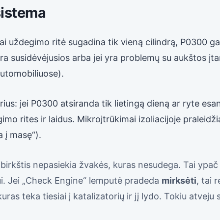
istema
i uždegimo ritė sugadina tik vieną cilindrą, P0300 gali 
a susidėvėjusios arba jei yra problemų su aukštos įta
utomobiliuose).
us: jei P0300 atsiranda tik lietingą dieną ar ryte esan
imo rites ir laidus. Mikroįtrūkimai izoliacijoje praleidžia
 į masę“).
birkštis nepasiekia žvakės, kuras nesudega. Tai ypač
iui. Jei „Check Engine“ lemputė pradeda
mirksėti
, tai 
as teka tiesiai į katalizatorių ir jį lydo. Tokiu atveju 