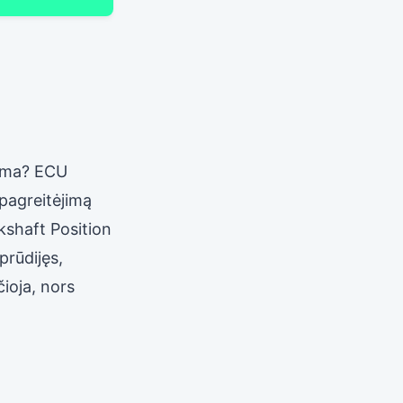
anoma? ECU
(pagreitėjimą
kshaft Position
prūdijęs,
čioja, nors