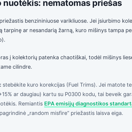
nuotėkis: nematomas priešas
priežastis benzininiuose varikliuose. Jei įsiurbimo kole
ią tarpinę ar nesandarią žarną, kuro mišinys tampa pe
o).
as į kolektorių patenka chaotiškai, todėl mišinys liesė
tame cilindre.
:
stebėkite kuro korekcijas (Fuel Trims). Jei matote t
(+15% ar daugiau) kartu su P0300 kodu, tai beveik gar
otėkis. Remiantis
EPA emisijų diagnostikos standart
pagrindinė „random misfire“ priežastis laisva eiga.