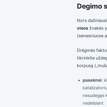
Degimo s
Nors dažniausia
visos
žvakės yr
(senesniuose a
Drėgmės faktori
tikrinkite uždeg
korpusą („muša
pasekmė:
ki
katalizator
nesudegęs kur
nedelsiant.