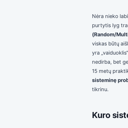
Nėra nieko labi
purtytis lyg t
(Random/Multi
viskas būtų aiš
yra „vaiduoklis
nedirba, bet ge
15 metų prakti
sisteminę pro
tikrinu.
Kuro sis