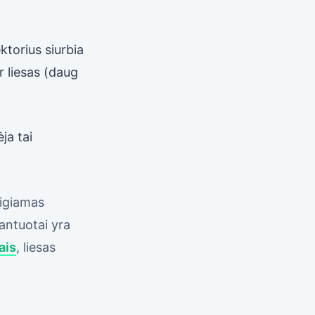
ktorius siurbia
r liesas (daug
ja tai
eigiamas
antuotai yra
ais
, liesas