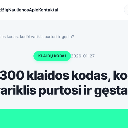
adžią
Naujienos
Apie
Kontaktai
os kodas, kodėl variklis purtosi ir gęsta?
2026-01-27
KLAIDŲ KODAI
300 klaidos kodas, ko
ariklis purtosi ir gęst