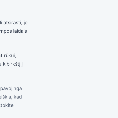
atsirasti, jei
mpos laidais
t rūkui,
 kibirkštį į
 pavojinga
reiškia, kad
stokite