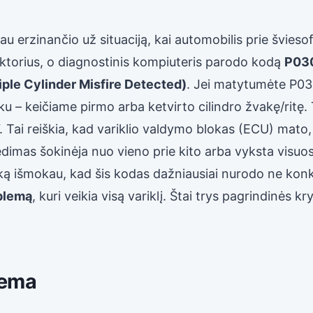
au erzinančio už situaciją, kai automobilis prie švies
raktorius, o diagnostinis kompiuteris parodo kodą
P03
ple Cylinder Misfire Detected)
. Jei matytumėte P03
ku – keičiame pirmo arba ketvirto cilindro žvakę/ritę
“. Tai reiškia, kad variklio valdymo blokas (ECU) mato, 
dimas šokinėja nuo vieno prie kito arba vyksta visuos
ką išmokau, kad šis kodas dažniausiai nurodo ne konk
blemą
, kuri veikia visą variklį. Štai trys pagrindinės kr
tema