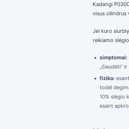
Kadangi P0300 y
visus cilindrus
Jei kuro siurbl
reikiamo slėgio
simptomai:
„čiaudėti“ ir
fizika:
esant
todėl degim
10% slėgio k
esant apkro