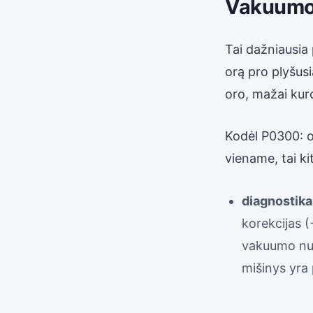
Vakuumo 
Tai dažniausia 
orą pro plyšus
oro, mažai kur
Kodėl P0300: or
viename, tai ki
diagnostika
korekcijas 
vakuumo nu
mišinys yra 