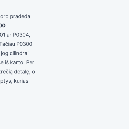
oforo pradeda
00
01 ar P0304,
. Tačiau P0300
jog cilindrai
e iš karto. Per
rečią detalę, o
yptys, kurias