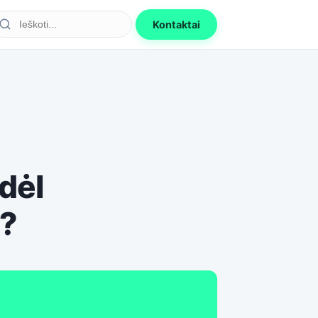
Kontaktai
dėl
a?