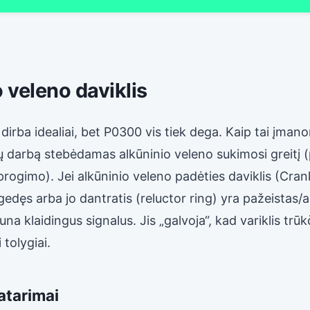
 veleno daviklis
s dirba idealiai, bet P0300 vis tiek dega. Kaip tai įm
rų darbą stebėdamas alkūninio veleno sukimosi greitį 
progimo). Jei alkūninio veleno padėties daviklis (Cran
edęs arba jo dantratis (reluctor ring) yra pažeistas/a
na klaidingus signalus. Jis „galvoja“, kad variklis trūk
i tolygiai.
atarimai