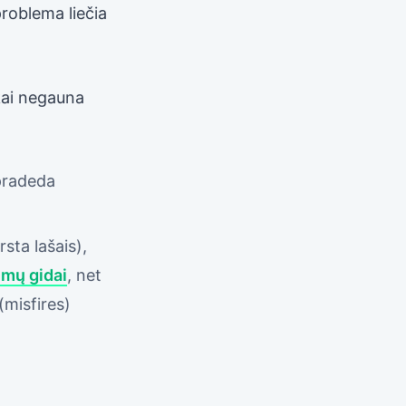
problema liečia
ukai negauna
 pradeda
sta lašais),
emų gidai
, net
(misfires)