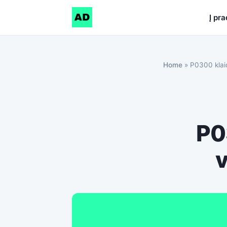
Į pr
Home
»
P0300 klaid
P0
v