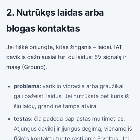
2. Nutrūkęs laidas arba
blogas kontaktas
Jei fiškė prijungta, kitas žingsnis – laidai. IAT
daviklis dažniausiai turi du laidus: 5V signalą ir
masę (Ground).
problema:
variklio vibracija arba graužikai
gali pažeisti laidus. Jei nutrūksta bet kuris iš
šių laidų, grandinė tampa atvira.
testas:
čia padeda paprastas multimetras.
Atjungus daviklį ir įjungus degimą, viename iš
fiškės kontaktų turite rasti apie 5 voltus. Jei