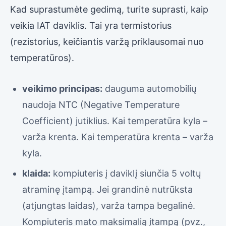
Kad suprastumėte gedimą, turite suprasti, kaip
veikia IAT daviklis. Tai yra termistorius
(rezistorius, keičiantis varžą priklausomai nuo
temperatūros).
veikimo principas:
dauguma automobilių
naudoja NTC (Negative Temperature
Coefficient) jutiklius. Kai temperatūra kyla –
varža krenta. Kai temperatūra krenta – varža
kyla.
klaida:
kompiuteris į daviklį siunčia 5 voltų
atraminę įtampą. Jei grandinė nutrūksta
(atjungtas laidas), varža tampa begalinė.
Kompiuteris mato maksimalią įtampą (pvz.,