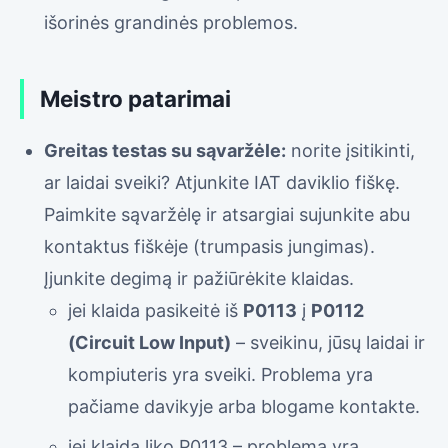
išorinės grandinės problemos.
Meistro patarimai
Greitas testas su sąvaržėle:
norite įsitikinti,
ar laidai sveiki? Atjunkite IAT daviklio fiškę.
Paimkite sąvaržėlę ir atsargiai sujunkite abu
kontaktus fiškėje (trumpasis jungimas).
Įjunkite degimą ir pažiūrėkite klaidas.
jei klaida pasikeitė iš
P0113
į
P0112
(Circuit Low Input)
– sveikinu, jūsų laidai ir
kompiuteris yra sveiki. Problema yra
pačiame davikyje arba blogame kontakte.
jei klaida liko P0113 – problema yra