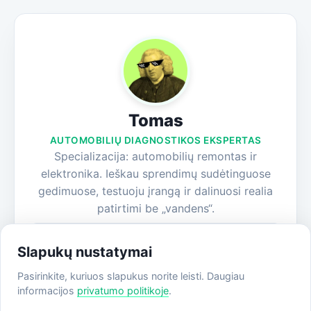
Tomas
AUTOMOBILIŲ DIAGNOSTIKOS EKSPERTAS
Specializacija: automobilių remontas ir
elektronika. Ieškau sprendimų sudėtinguose
gedimuose, testuoju įrangą ir dalinuosi realia
patirtimi be „vandens“.
Visi straipsniai
Slapukų nustatymai
Apie autorių
Pasirinkite, kuriuos slapukus norite leisti. Daugiau
informacijos
privatumo politikoje
.