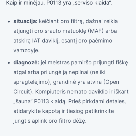
Kaip ir minėjau, P0113 yra „serviso klaida“.
situacija:
keičiant oro filtrą, dažnai reikia
atjungti oro srauto matuoklę (MAF) arba
atskirą IAT daviklį, esantį oro paėmimo
vamzdyje.
diagnozė:
jei meistras pamiršo prijungti fiškę
atgal arba prijungė ją nepilnai (ne iki
spragtelėjimo), grandinė yra atvira (Open
Circuit). Kompiuteris nemato daviklio ir iškart
„šauna“ P0113 klaidą. Prieš pirkdami detales,
atidarykite kapotą ir tiesiog patikrinkite
jungtis aplink oro filtro dėžę.